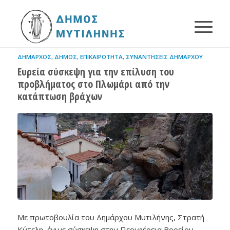
ΔΉΜΑΡΧΟΣ
,
ΔΉΜΟΣ
,
ΕΠΙΚΑΙΡΌΤΗΤΑ
,
ΣΥΝΑΝΤΉΣΕΙΣ ΔΗΜΆΡΧΟΥ
Ευρεία σύσκεψη για την επίλυση του
προβλήματος στο Πλωμάρι από την
κατάπτωση βράχων
Με πρωτοβουλία του Δημάρχου Μυτιλήνης, Στρατή
Κύτελη, έγινε σύσκεψη στην Περιφέρεια Βορείου