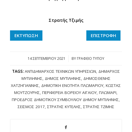
Στρατής Τζιμής
ΕΚΤΥΠΩΣΗ
ΕΠΙΣΤΡΟΦΗ
14 ΣΕΠΤΕΜΒΡΊΟΥ 2021
/
BY
ΓΡΑΦΕΙΟ ΤΥΠΟΥ
TAGS:
ΑΝΤΙΔΉΜΑΡΧΟΣ ΤΕΧΝΙΚΏΝ ΥΠΗΡΕΣΙΏΝ
,
ΔΉΜΑΡΧΟΣ
ΜΥΤΙΛΉΝΗΣ
,
ΔΉΜΟΣ ΜΥΤΙΛΉΝΗΣ
,
ΔΗΜΟΣΘΈΝΗΣ
ΧΑΤΖΗΓΙΆΝΝΗΣ
,
ΔΗΜΟΤΙΚΉ ΕΝΌΤΗΤΑ ΠΛΩΜΑΡΊΟΥ
,
ΚΏΣΤΑΣ
ΜΟΥΤΖΟΎΡΗΣ
,
ΠΕΡΙΦΈΡΕΙΑ ΒΟΡΕΊΟΥ ΑΙΓΑΊΟΥ
,
ΠΛΩΜΆΡΙ
,
ΠΡΌΕΔΡΟΣ ΔΗΜΟΤΙΚΟΎ ΣΥΜΒΟΥΛΊΟΥ ΔΉΜΟΥ ΜΥΤΙΛΉΝΗΣ
,
ΣΕΙΣΜΌΣ 2017
,
ΣΤΡΑΤΉΣ ΚΎΤΕΛΗΣ
,
ΣΤΡΑΤΉΣ ΤΖΙΜΉΣ