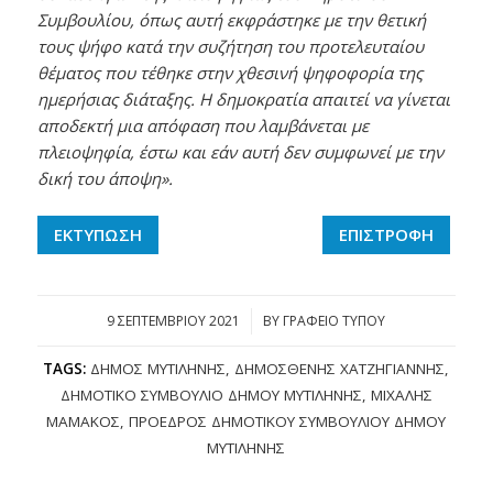
Συμβουλίου, όπως αυτή εκφράστηκε με την θετική
τους ψήφο κατά την συζήτηση του προτελευταίου
θέματος που τέθηκε στην χθεσινή ψηφοφορία της
ημερήσιας διάταξης. Η δημοκρατία απαιτεί να γίνεται
αποδεκτή μια απόφαση που λαμβάνεται με
πλειοψηφία, έστω και εάν αυτή δεν συμφωνεί με την
δική του άποψη».
ΕΚΤΥΠΩΣΗ
ΕΠΙΣΤΡΟΦΗ
9 ΣΕΠΤΕΜΒΡΊΟΥ 2021
/
BY
ΓΡΑΦΕΙΟ ΤΥΠΟΥ
TAGS:
ΔΉΜΟΣ ΜΥΤΙΛΉΝΗΣ
,
ΔΗΜΟΣΘΈΝΗΣ ΧΑΤΖΗΓΙΆΝΝΗΣ
,
ΔΗΜΟΤΙΚΌ ΣΥΜΒΟΎΛΙΟ ΔΉΜΟΥ ΜΥΤΙΛΉΝΗΣ
,
ΜΙΧΆΛΗΣ
ΜΑΜΆΚΟΣ
,
ΠΡΌΕΔΡΟΣ ΔΗΜΟΤΙΚΟΎ ΣΥΜΒΟΥΛΊΟΥ ΔΉΜΟΥ
ΜΥΤΙΛΉΝΗΣ