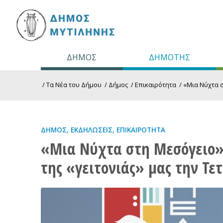
ΔΗΜΟΣ
ΔΗΜΟΤΗΣ
/
Τα Νέα του Δήμου
/
Δήμος
/
Επικαιρότητα
/
«Μια Νύχτα σ
ΔΉΜΟΣ
,
ΕΚΔΗΛΏΣΕΙΣ
,
ΕΠΙΚΑΙΡΌΤΗΤΑ
«Μια Νύχτα στη Μεσόγειο»:
της «γειτονιάς» μας την Τ