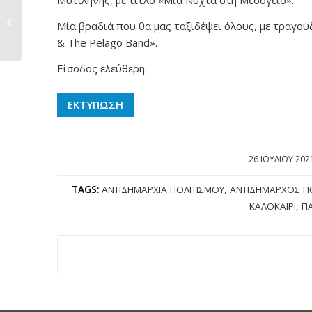
Μυτιλήνης, με τίτλο «Μια Νύχτα στη Μεσόγειο».
Την Τρίτη στη
Δημοτική Βιβλιοθήκη
Μία βραδιά που θα μας ταξιδέψει όλους, με τραγούδ
Μυτιλήνης...
& The Pelago Band».
Είσοδος ελεύθερη.
ΕΚΤΥΠΩΣΗ
26 ΙΟΥΛΊΟΥ 202
/
TAGS:
ΑΝΤΙΔΗΜΑΡΧΊΑ ΠΟΛΙΤΙΣΜΟΎ
,
ΑΝΤΙΔΉΜΑΡΧΟΣ Π
ΚΑΛΟΚΑΊΡΙ
,
Π