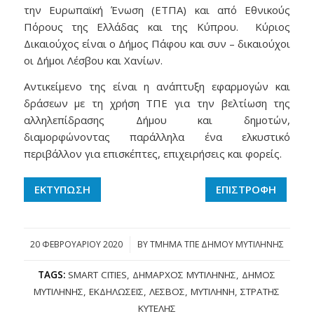
την Ευρωπαϊκή Ένωση (ΕΤΠΑ) και από Εθνικούς
Πόρους της Ελλάδας και της Κύπρου. Κύριος
Δικαιούχος είναι ο Δήμος Πάφου και συν – δικαιούχοι
οι Δήμοι Λέσβου και Χανίων.
Αντικείμενο της είναι η ανάπτυξη εφαρμογών και
δράσεων με τη χρήση ΤΠΕ για την βελτίωση της
αλληλεπίδρασης Δήμου και δημοτών,
διαμορφώνοντας παράλληλα ένα ελκυστικό
περιβάλλον για επισκέπτες, επιχειρήσεις και φορείς.
ΕΚΤΥΠΩΣΗ
ΕΠΙΣΤΡΟΦΗ
20 ΦΕΒΡΟΥΑΡΊΟΥ 2020
/
BY
ΤΜΗΜΑ ΤΠΕ ΔΗΜΟΥ ΜΥΤΙΛΗΝΗΣ
TAGS:
SMART CITIES
,
ΔΉΜΑΡΧΟΣ ΜΥΤΙΛΉΝΗΣ
,
ΔΉΜΟΣ
ΜΥΤΙΛΉΝΗΣ
,
ΕΚΔΗΛΏΣΕΙΣ
,
ΛΈΣΒΟΣ
,
ΜΥΤΙΛΉΝΗ
,
ΣΤΡΑΤΉΣ
ΚΎΤΕΛΗΣ