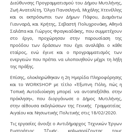
Διεύθυνσης Προγραμματισμού του Δήμου Μυτιλήνης,
Ζωή Ανατολίτη, Όλγα Πανσεληνά, Μιχάλης Χτενέλλης
και οι εκπρόσωποι των Δήμων Πάφου, Διαμάντω
Γιανναρά, και Κρήτης, Σεβαστή Πολυχρονάκη, Αθηνά
Σαλάπα και Γιώργος Φραγκιαδάκης, που συμμετέχουν
στο έργο, προχώρησαν στην παρουσίαση της
προόδου των δράσεων που έχει αναλάβει ο κάθε
εταίρος, ενώ έγινε και ο προγραμματισμός των
ενεργειών που πρέπει να υλοποιηθούν μέχρι τη λήξη
της πράξης.
Επίσης, ολοκληρώθηκαν η 2η Ημερίδα Πληροφόρησης
και το WORKSHOP με τίτλο «Έξυπνη Πόλη, πώς η
Τοπική Αυτοδιοίκηση μπορεί να ανταπεξέλθει στην
πρόκληση», που διοργάνωσε ο Δήμος Μυτιλήνης,
στην αίθουσα εκδηλώσεων της Γενικής Γραμματείας
Αιγαίου και Νησιωτικής Πολιτικής στις 18/02/2020.
Τις εργασίες άνοιξε ο Αντιδήμαρχος Τεχνικών Έργων
Ευστράτιος Τζιμής, καλωσορίζοντας τους