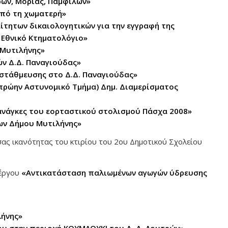
ρών, Μόριας, Παμφίλων»
από τη χωματερή»
ίτητων δικαιολογητικών για την εγγραφή της
 Εθνικό Κτηματολόγιο»
 Μυτιλήνης»
ν Δ.Δ. Παναγιούδας»
στάθμευσης στο Δ.Δ. Παναγιούδας»
(πρώην Αστυνομικό Τμήμα) Δημ. Διαμερίσματος
 ανάγκες του εορταστικού στολισμού Πάσχα 2008»
ίων Δήμου Μυτιλήνης»
σας ικανότητας του κτιρίου του 2ου Δημοτικού Σχολείου
 έργου
«Αντικατάσταση παλιωμένων αγωγών ύδρευσης
λήνης»
ου στην περιοχή ΚΟΥΜΛΟΥΚΙ του Δ. Δ. Λουτρών»