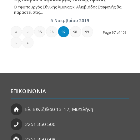
Ο Υφυπουργός Εθνικής Άμυνας κ. Αλκιβιάδης Στεφανής θα
παραστεί στις…
5 Νοεμβρίου 2019
«
‹
95
96
97
98
99
Page 97 of 103
›
»
ΕΠΙΚΟΙΝΩΝΙΑ
Ελ. Βενιζέλου 13-17, Μυτιλήνη
2251 350 500
2251 350 608