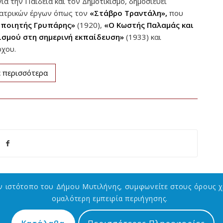
α την Παιδεία και τον Δημοτικισμό, δημοσιεύει
θεατρικών έργων όπως τον
«Στάβρο
Τραντάλη»,
που
 ποιητής
Γρυπάρης»
(1920),
«Ο Κωστής Παλαμάς και
ισμού στη σημερινή εκπαίδευση»
(1933) και
χου.
 περισσότερα
ον ιστότοπο του Δήμου Μυτιλήνης, συμφωνείτε στους όρους χ
ομαλότερη εμπειρία περιήγησης.
ΧΡΗΣΙΜΟΙ ΣΥΝΔΕΣΜΟΙ