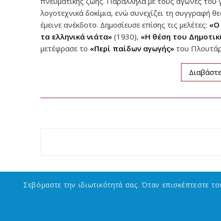
πνευματικής ζωής. Παράλληλα με τους αγώνες του γι
λογοτεχνικά δοκίμια, ενώ συνεχίζει τη συγγραφή 
έμεινε ανέκδοτο. Δημοσίευσε επίσης τις μελέτες:
«Ο
τα ελληνικά νιάτα»
(1930),
«Η
θέση του Δημοτικ
μετέφρασε το
«Περί παίδων αγωγής»
του Πλουτάρ
Διαβάστε
Σεβόμαστε την ιδιωτικότητά σας. Όταν επισκέπτεστε τ
ΕΠΙΚΟΙΝΩΝΙΑ