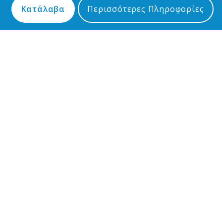
Κατάλαβα
Περισσότερες Πληροφορίες
ΕΠΙΚΟΙΝΩΝΙΑ
Ελ. Βενιζέλου 13-17, Μυτιλήνη
2251 350 500
2251 350 608
dimos@mytilene.gr
ΧΡΗΣΙΜΟΙ ΣΥΝΔΕΣΜΟΙ
Ηλεκτρονικά Αιτήματα – Γραμμή Δημότη
Σύστημα Ηλεκτρονικών Πληρωμών