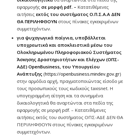
εφαρμογής
σε μορφή
pdf
.
–
Κατατιθέμενες
αιτήσεις
εκτός του συστήματος Ο.Π.Σ.Α.Α ΔΕΝ
ΘΑ ΠΕΡΙΛΗΦΘΟΥΝ
στους πίνακες εγκεκριμένων
συμμετεχόντων.
για ψυχαγωγικά παίγνια, υποβάλλεται
υποχρεωτικά και αποκλειστικά μέσω του
Ολοκληρωμένου Πληροφοριακού
Συστήματος
Άσκησης Δραστηριοτήτων και
Ελέγχων (ΟΠΣ-
ΑΔΕ) OpenBusiness, του Υπουργείου
Ανάπτυξης
(
https://openbusiness.mindev.gov.gr
)
στην αρμόδια αρχή, πραγματοποιώντας είσοδο με
τους προσωπικούς τους κωδικούς taxisnet. Η
υπογεγραμμένη αίτηση και τα συνημμένα
δικαιολογητικά θα αναρτώνται στα πεδία της
εφαρμογής σε μορφή pdf. – Κατατιθέμενες
αιτήσεις εκτός του συστήματος ΟΠΣ-ΑΔΕ ΔΕΝ ΘΑ
ΠΕΡΙΛΗΦΘΟΥΝ στους πίνακες εγκεκριμένων
συμμετεχόντων.