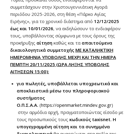
συμμετάσχουν στην Χριστουγεννιάτικη Αγορά
περιόδου 2025-2026, στη θέση «Πάρκο Αγίας
Ειρήνης», για το χρονικό διάστημα από
12/12/2025
έως και 10/01/2026
, να εκδηλώσουν το ενδιαφέρον
τους, υποβάλλοντας σύμφωνα με τους όρους της
προκήρυξης
αίτηση
καθώς και τα
απαιτούμενα
δικαιολογητικά συμμετοχής
ΜΕ ΚΑΤΑΛΗΚΤΙΚΗ
ΗΜΕΡΟΜΗΝΙΑ ΥΠΟΒΟΛΗΣ ΜΕΧΡΙ ΚΑΙ ΤΗΝ ΗΜΕΡΑ
ΠΕΜΠΤΗ 20/11/2025 (ΩΡΑ ΛΗΞΗΣ ΥΠΟΒΟΛΗΣ
ΑΙΤΗΣΕΩΝ 15:00):
για πωλητές, υποβάλλεται υποχρεωτικά και
αποκλειστικά μέσω του πληροφοριακού
συστήματος
Ο.Π.Σ.Α.Α.
(
https://openmarket.mindev.gov.gr
)
στην αρμόδια αρχή, πραγματοποιώντας είσοδο με
τους προσωπικούς τους
κωδικούς
taxisnet
. Η
υπογεγραμμένη αίτηση και τα συνημμένα
δικαιολογητικά
θα αναρτώνται στα πεδία της