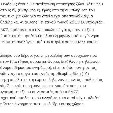
υ ενός (1) έτους. Σε περίπτωση απόκτησης ζώου κάτω του
α στους έξι (6) πρώτους μήνες από τη συμπλήρωση του
ρεωτική για ζώα για τα οποία έχει αποσταλεί δείγμα
Φύλαξης και Ανάλυσης Γενετικού Υλικού Ζώων Συντροφιάς.
ΕΜΖΣ, εφόσον αυτό είναι σκύλος ή γάτα, πριν το ζώο
δήποτε εντός προθεσμίας δύο (2) μηνών από τη γέννηση
ερώνονται αναλόγως από τον κτηνίατρο το ΕΜΖΣ και το
άλληλο του δήμου, για τη μεταβολή των στοιχείων που
ε τον ίδιο (όπως ονοματεπώνυμο, διεύθυνση, τηλέφωνο,
δύναμου δημοσίου εγγράφου), είτε το ζώο συντροφιάς
ανάδοχος, το αργότερο εντός προθεσμίας δέκα (10)
εση, η απώλεια και η εύρεση δηλώνονται εντός προθεσμίας
νός. Σε περίπτωση μόνιμης μετεγκατάστασης του
 διαγραφή του ζώου συντροφιάς από το ΕΜΖΣ
 σχετικού αποδεικτικού εγγράφου, το οποίο έχει εκδοθεί
φέλειας ή χρηματοπιστωτικό ίδρυμα της χώρας