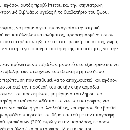
υ, εφόσον αυτός προβλέπεται, και την κτηνιατρική
κτρονικό βιβλιάριο υγείας ή το διαβατήριο του ζώου,
οφιάς, να μεριμνά για την αναγκαία κτηνιατρική
νού και κατάλληλου καταλύματος, προσαρμοσμένου στον
 του επιτρέπει να βρίσκεται στη φυσική του στάση, χωρίς
η δυνατότητα για πραγματοποίηση της απαραίτητης για την
 εάν πρόκειται να ταξιδέψει με αυτό στο εξωτερικό και να
μεταβολής των στοιχείων του ιδιοκτήτη ή του ζώου.
ε περίπτωση που επιθυμεί να το αποχωριστεί, και εφόσον
γνωστοποιεί την πρόθεσή του αυτήν στην αρμόδια
οικίας του προκειμένου, με μέριμνα του δήμου, να
ατφόρμα Υιοθεσίας Αδέσποτων Ζώων Συντροφιάς για
ται για σκύλο ή γάτα. Ακολούθως, και εφόσον δεν βρεθεί
την αρμόδια υπηρεσία του δήμου αυτού με την υπογραφή
ού τριακόσιων (300) ευρώ για την παράδοση, εφόσον
ι γάτα ή άλλο ζώο συντροφιάς. Ιδιοκτήτης που