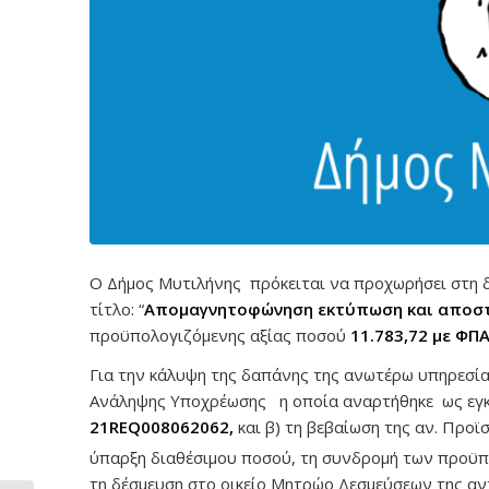
Ο Δήμος Μυτιλήνης πρόκειται να προχωρήσει στη δ
τίτλο: “
Απομαγνητοφώνηση εκτύπωση και αποστ
προϋπολογιζόμενης αξίας ποσού
11.783,72 με ΦΠΑ
Για την κάλυψη της δαπάνης της ανωτέρω υπηρεσίας
Ανάληψης Υποχρέωσης η οποία αναρτήθηκε ως εγ
21REQ008062062,
και β) τη βεβαίωση της αν. Προ
ύπαρξη διαθέσιμου ποσού, τη συνδρομή των προϋπ
τη δέσμευση στο οικείο Μητρώο Δεσμεύσεων της αν