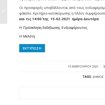
Διενέργεια νέας
Οι προσφορές υποβάλλονται από τους ενδιαφερόμ
δημόσιας
φάκελο. Κριτήριο κατακύρωσης η πλέον συμφέρουσ
ηλεκτρονικής
και τις 14:00΄ της 15-02-2021 ημέρα Δευτέρα
.
κλήρωσης...
Η Πρόσκληση Εκδήλωσης Ενδιαφέροντος
Η Μελέτη
ΕΚΤΥΠΩΣΗ
10 ΦΕΒΡΟΥΑΡΊΟΥ 2021
/
TAGS:
ΔΉΜΟΣ 