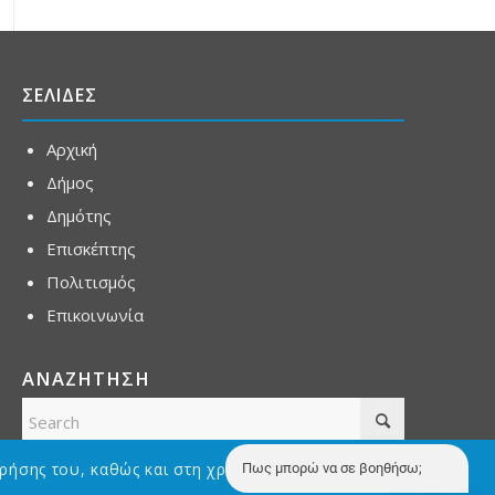
ΣΕΛΙΔΕΣ
Αρχική
Δήμος
Δημότης
Επισκέπτης
Πολιτισμός
Επικοινωνία
ΑΝΑΖΗΤΗΣΗ
ρήσης του, καθώς και στη χρήση Cookies με σκοπό την
Πως μπορώ να σε βοηθήσω;