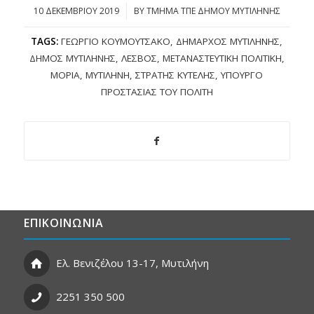
10 ΔΕΚΕΜΒΡΊΟΥ 2019
/
BY
ΤΜΗΜΑ ΤΠΕ ΔΗΜΟΥ ΜΥΤΙΛΗΝΗΣ
TAGS:
ΓΕΏΡΓΙΟ ΚΟΥΜΟΥΤΣΆΚΟ
,
ΔΉΜΑΡΧΟΣ ΜΥΤΙΛΉΝΗΣ
,
ΔΉΜΟΣ ΜΥΤΙΛΉΝΗΣ
,
ΛΈΣΒΟΣ
,
ΜΕΤΑΝΑΣΤΕΥΤΙΚΉ ΠΟΛΙΤΙΚΉ
,
ΜΌΡΙΑ
,
ΜΥΤΙΛΉΝΗ
,
ΣΤΡΑΤΉΣ ΚΎΤΕΛΗΣ
,
ΥΠΟΥΡΓΌ
ΠΡΟΣΤΑΣΊΑΣ ΤΟΥ ΠΟΛΊΤΗ
ΕΠΙΚΟΙΝΩΝΙΑ
Ελ. Βενιζέλου 13-17, Μυτιλήνη
2251 350 500