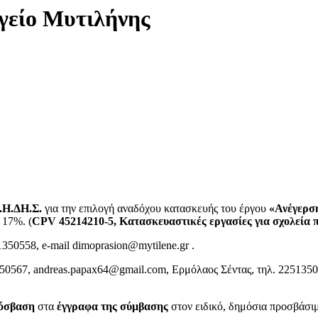
γείο Μυτιλήνης
.Η.ΔΗ.Σ.
για την επιλογή αναδόχου κατασκευής του έργου
«Ανέγερση
 17%. (
CPV
45214210-5, Κατασκευαστικές εργασίες για σχολεία
1350558, e-mail
dimoprasion@mytilene.gr
.
350567,
andreas.papax64@gmail.com
, Ερμόλαος Σέντας, τηλ. 225135
όσβαση
στα
έγγραφα της σύμβασης
στον ειδικό, δημόσια προσβάσιμ