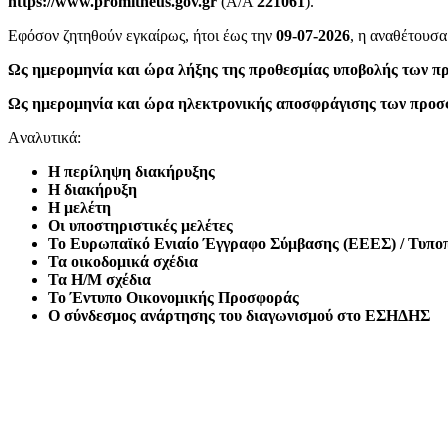
https://
www.promitheus.gov.gr
(Α/Α
221061
).
Εφόσον ζητηθούν εγκαίρως, ήτοι έως την
09-07-2026
, η αναθέτουσα
Ως ημερομηνία και ώρα λήξης της προθεσμίας υποβολής των πρ
Ως ημερομηνία και ώρα ηλεκτρονικής αποσφράγισης των προσφο
Aναλυτικά:
Η περίληψη διακήρυξης
Η διακήρυξη
Η μελέτη
Οι υποστηριστικές μελέτες
Το Ευρωπαϊκό Ενιαίο Έγγραφο Σύμβασης (ΕΕΕΣ) / Τυπο
Τα οικοδομικά σχέδια
Τα Η/Μ σχέδια
To Έντυπο Οικονομικής Προσφοράς
Ο σύνδεσμος ανάρτησης του διαγωνισμού στο ΕΣΗΔΗΣ