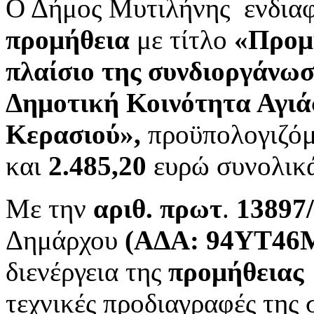
Ο Δήμος Μυτιλήνης ενδιαφ
προμήθεια
με τίτλο
«Προμή
πλαίσιο της συνδιοργάνω
Δημοτική Κοινότητα Αγιά
Κερασιού»,
προϋπολογιζόμ
και
2.485,20
ευρώ συνολικ
Με την
αριθ. πρωτ
.
13897
Δημάρχου
(ΑΔΑ: 94ΥΤ4
διενέργεια της
προμήθειας
τεχνικές προδιαγραφές της 