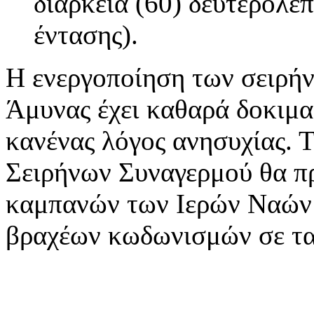
διάρκεια (60) δευτερολέ
έντασης).
Η ενεργοποίηση των σειρή
Άμυνας έχει καθαρά δοκιμα
κανένας λόγος ανησυχίας. 
Σειρήνων Συναγερμού θα π
καμπανών των Ιερών Ναών τ
βραχέων κωδωνισμών σε ταχ