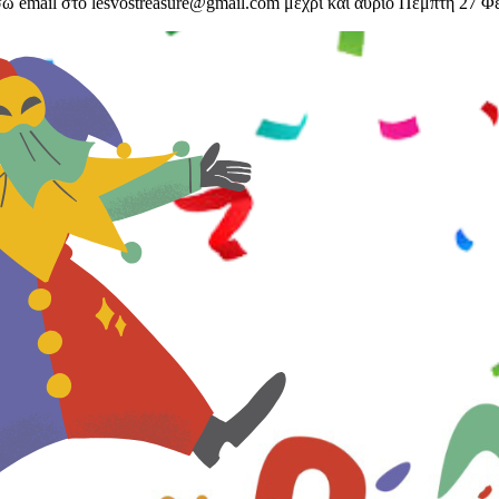
σω email στο
lesvostreasure@gmail.com
μέχρι και αύριο Πέμπτη 27 Φ