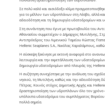
πολλαπλή δραστηριοποίηση των υδροπλάνων.
Σε πολύ καλό και αισιόδοξο κλίμα πραγματοποιήθη
για το μέλλον των υδροπλάνων στη Λέσβο, αλλά και
αδειοδότηση και τη δημιουργία υδατοδρομίων και υ
Στη συνάντηση που έγινε με πρωτοβουλία του Αντ
Αθανασίου συμμετείχαν ο Δήμαρχος Μυτιλήνης, Στρ
Αντιπρόεδρος του Λιμενικού Ταμείου Κώστας Παπ
Hellenic Seaplanes S.A., Νικόλας Χαραλάμπους, καθώ
Η σύσκεψη ξεκίνησε με εκτενή αναφορά στο ανανεω
λειτουργία και την εκμετάλλευση των υδατοδρομίων
δημιουργία υδατοδρομίων από πλευράς της Hellenic
Η συζήτηση συνεχίστηκε με την ανάλυση του σχεδί
νησιού, τη Μυτιλήνη, καθώς και την αδειοδότηση δ
Πέτρας. Κοινός στόχος Δημοτικής Αρχής και Helleni
δραστηριοποίηση των υδροπλάνων όλο τον χρόνο στ
υπόλοιπα υδατοδρόμια του συμπλέγματος Βορείου 
πολλά σημεία.