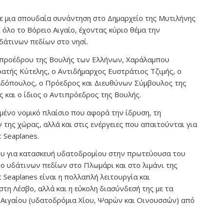
κε μια σπουδαία συνάντηση στο Δημαρχείο της Μυτιλήνης
 όλο το Βόρειο Αιγαίο, έχοντας κύριο θέμα την
δάτινων πεδίων στο νησί.
ιπροέδρου της Βουλής των Ελλήνων, Χαράλαμπου
ατής Κύτελης, ο Αντιδήμαρχος Ευστράτιος Τζιμής, ο
αδόπουλος, ο Πρόεδρος και Διευθύνων Σύμβουλος της
ς και ο ίδιος ο Αντιπρόεδρος της Βουλής.
μένο νομικό πλαίσιο που αφορά την ίδρυση, τη
 της χώρας, αλλά και στις ενέργειες που απαιτούνται για
 Seaplanes.
ου για κατασκευή υδατοδρομίου στην πρωτεύουσα του
ύο υδάτινων πεδίων στο Πλωμάρι και στο λιμάνι της
c Seaplanes είναι η πολλαπλή λειτουργία και
η Λέσβο, αλλά και η εύκολη διασύνδεσή της με τα
Αιγαίου (υδατοδρόμια Χίου, Ψαρών και Οινουσσών) από