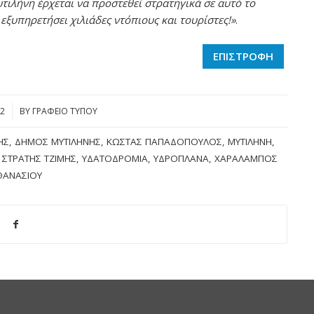
τιλήνη έρχεται να προστεθεί στρατηγικά σε αυτό το
ξυπηρετήσει χιλιάδες ντόπιους και τουρίστες!»
.
ΕΠΙΣΤΡΟΦΗ
22
BY
ΓΡΑΦΕΙΟ ΤΥΠΟΥ
ΗΣ
,
ΔΉΜΟΣ ΜΥΤΙΛΉΝΗΣ
,
ΚΏΣΤΑΣ ΠΑΠΑΔΌΠΟΥΛΟΣ
,
ΜΥΤΙΛΉΝΗ
,
,
ΣΤΡΑΤΉΣ ΤΖΙΜΉΣ
,
ΥΔΑΤΟΔΡΌΜΙΑ
,
ΥΔΡΟΠΛΆΝΑ
,
ΧΑΡΆΛΑΜΠΟΣ
ΘΑΝΑΣΊΟΥ