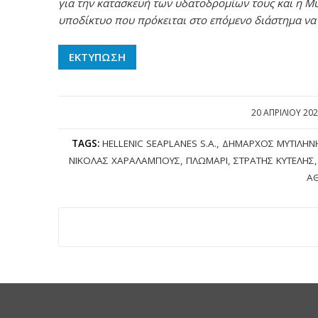
για την κατασκευή των υδατοδρομίων τους και η Μυ
υποδίκτυο που πρόκειται στο επόμενο διάστημα να ε
ΕΚΤΥΠΩΣΗ
20 ΑΠΡΙΛΊΟΥ 20
/
TAGS:
HELLENIC SEAPLANES S.A.
,
ΔΉΜΑΡΧΟΣ ΜΥΤΙΛΉΝ
ΝΙΚΌΛΑΣ ΧΑΡΑΛΆΜΠΟΥΣ
,
ΠΛΩΜΆΡΙ
,
ΣΤΡΑΤΉΣ ΚΎΤΕΛΗΣ
Α