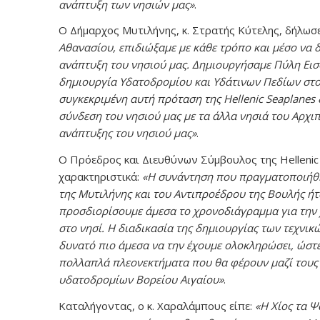
ανάπτυξη των νησιών μας»
.
Ο Δήμαρχος Μυτιλήνης, κ. Στρατής Κύτελης, δήλωσ
Αθανασίου, επιδιώξαμε με κάθε τρόπο και μέσο να 
ανάπτυξη του νησιού μας. Δημιουργήσαμε Πύλη Εισό
δημιουργία Υδατοδρομίου και Υδάτινων Πεδίων στο 
συγκεκριμένη αυτή πρόταση της Hellenic Seaplanes
σύνδεση του νησιού μας με τα άλλα νησιά του Αρχιπ
ανάπτυξης του νησιού μας»
.
Ο Πρόεδρος και Διευθύνων Σύμβουλος της Hellenic
χαρακτηριστικά:
«Η συνάντηση που πραγματοποιήθηκ
της Μυτιλήνης και του Αντιπροέδρου της Βουλής ή
προσδιορίσουμε άμεσα το χρονοδιάγραμμα για την
στο νησί. Η διαδικασία της δημιουργίας των τεχνικ
δυνατό πιο άμεσα να την έχουμε ολοκληρώσει, ώστ
πολλαπλά πλεονεκτήματα που θα φέρουν μαζί τους 
υδατοδρομίων Βορείου Αιγαίου»
.
Καταλήγοντας, ο κ. Χαραλάμπους είπε:
«Η Χίος τα Ψ