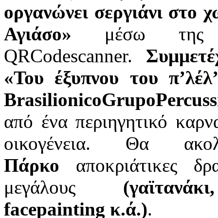
οργανώνει σεργιάνι στο 
Αγιάσο»
μέσω της ε
QRCodescanner.
Συμμετέ
«Του έξυπνου του π’λέλ
BrasilionicoGrupoPercuss
από ένα περιηγητικό καρν
οικογένεια. Θα ακολ
Πάρκο
αποκριάτικες δρα
μεγάλους
(γαϊτανά
facepainting κ.ά.)
.