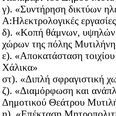
γ). «Συντήρηση δικτύων η
Α:Ηλεκτρολογικές εργασίε
δ). «Κοπή θάμνων, υψηλών
χώρων της πόλης Μυτιλήνη
ε). «Αποκατάσταση τοιχίου
Χάλικα»
στ). «Διπλή σφραγιστική 
ζ). «Διαμόρφωση και ανάπ
Δημοτικού Θεάτρου Μυτιλ
η). «Επέκταση Μητροπολιτ