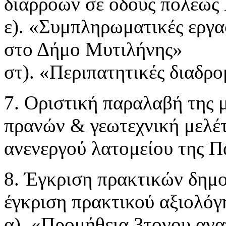
διαρροών σε οδούς πόλεως
ε). «Συμπληρωματικές εργ
στο Δήμο Μυτιλήνης»
στ). «Περιπατητικές διαδρ
7. Οριστική παραλαβή της 
πρανών & γεωτεχνική μελέ
ανενεργού λατομείου της 
8. Έγκριση πρακτικών δημ
έγκριση πρακτικού αξιολόγ
α). «Προμήθεια 3τονου αν