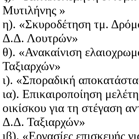
Μυτιλήνης »
η). «Σκυροδέτηση τμ. Δρ
Δ.Δ. Λουτρών»
θ). «Ανακαίνιση ελαιοχρω
Ταξιαρχών»
ι). «Σποραδική αποκατάστ
ια). Επικαιροποίηση μελέτ
οικίσκου για τη στέγαση α
Δ.Δ. Ταξιαρχών»
ιβ). «Εργασίες επισκευής γι