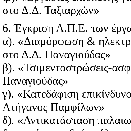
στο Δ.Δ. Ταξιαρχών»
6. Έγκριση Α.Π.Ε. των έργ
α). «Διαμόρφωση & ηλεκτ
στο Δ.Δ. Παναγιούδας»
β). «Τσιμεντοστρώσεις-ασ
Παναγιούδας»
γ). «Κατεδάφιση επικίνδυν
Ατήγανος Παμφίλων»
δ). «Αντικατάσταση παλαι