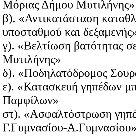
Μόριας Δήμου Μυτιλήνης»
β). «Αντικατάσταση καταθ
υποσταθμού και δεξαμενής
γ). «Βελτίωση βατότητας σ
Μυτιλήνης»
δ). «Ποδηλατόδρομος Σου
ε). «Κατασκευή γηπέδων μπ
Παμφίλων»
στ). «Ασφαλτόστρωση γηπέ
Γ.Γυμνασίου-Α.Γυμνασίου