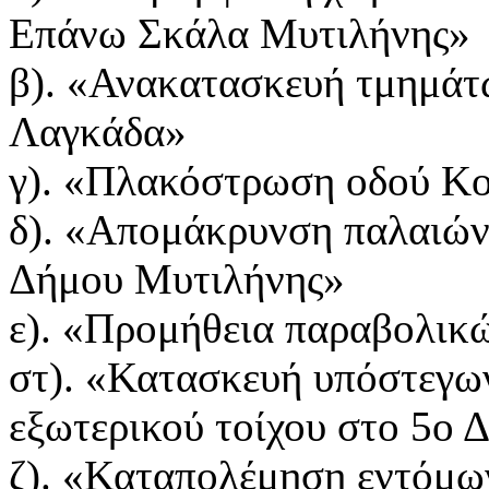
Επάνω Σκάλα Μυτιλήνης»
β). «Ανακατασκευή τμημάτ
Λαγκάδα»
γ). «Πλακόστρωση οδού Κ
δ). «Απομάκρυνση παλαιών
Δήμου Μυτιλήνης»
ε). «Προμήθεια παραβολικ
στ). «Κατασκευή υπόστεγω
εξωτερικού τοίχου στο 5ο 
ζ). «Καταπολέμηση εντόμω