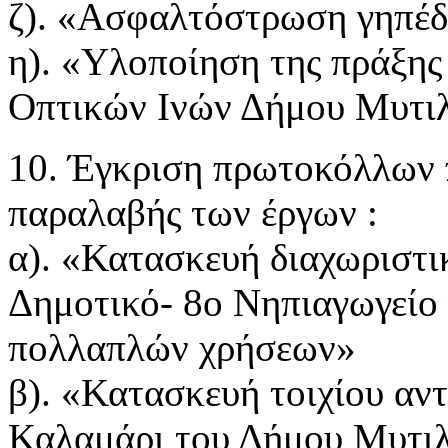
ζ). «Ασφαλτόστρωση γηπέδ
η). «Υλοποίηση της πράξης
Οπτικών Ινών Δήμου Μυτι
10. Έγκριση πρωτοκόλλων 
παραλαβής των έργων :
α). «Κατασκευή διαχωριστι
Δημοτικό- 8ο Νηπιαγωγείο 
πολλαπλών χρήσεων»
β). «Κατασκευή τοιχίου αν
Καλαμάρι του Δήμου Μυτι